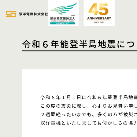
令和６年能登半島地震につ
令和６年１月１日に令和６年能登半島地
この度の震災に際し、心よりお見舞い申
２週間経ったいまでも、多くの方が被災
双洋電機といたしましても何かしらの協