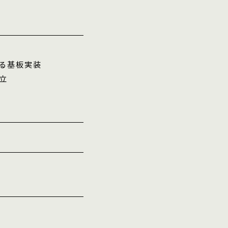
る基板実装
立
）