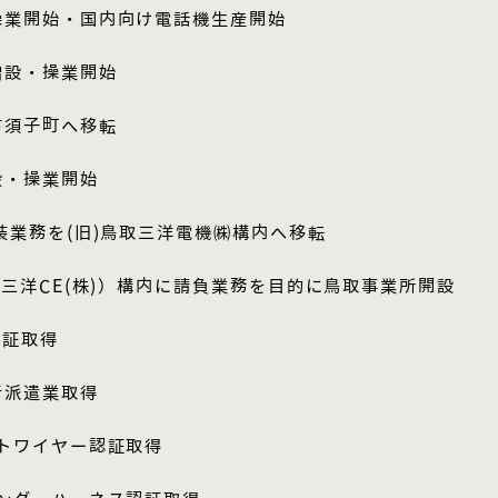
操業開始・国内向け電話機生産開始
増設・操業開始
市須子町へ移転
設・操業開始
装業務を(旧)鳥取三洋電機㈱構内へ移転
)三洋CE(株)）構内に請負業務を目的に鳥取事業所開設
認証取得
者派遣業取得
トワイヤー認証取得